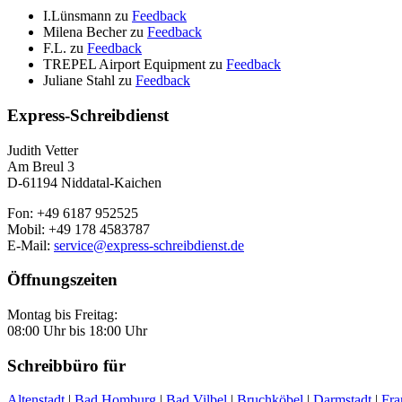
I.Lünsmann
zu
Feedback
Milena Becher
zu
Feedback
F.L.
zu
Feedback
TREPEL Airport Equipment
zu
Feedback
Juliane Stahl
zu
Feedback
Express-Schreibdienst
Judith Vetter
Am Breul 3
D-61194 Niddatal-Kaichen
Fon: +49 6187 952525
Mobil: +49 178 4583787
E-Mail:
service@express-schreibdienst.de
Öffnungszeiten
Montag bis Freitag:
08:00 Uhr bis 18:00 Uhr
Schreibbüro für
Altenstadt
|
Bad Homburg
|
Bad Vilbel
|
Bruchköbel
|
Darmstadt
|
Fra