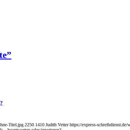
te”
n?
hne-Titel.jpg
2250
1410
Judith Vetter
https://express-schreibdienst.
s – beantworten oder ignorieren?