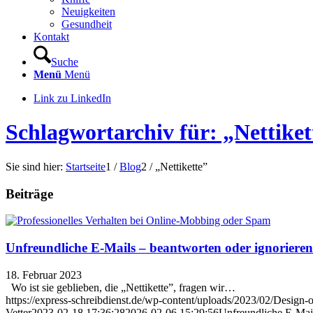
Neuigkeiten
Gesundheit
Kontakt
Suche
Menü
Menü
Link zu LinkedIn
Schlagwortarchiv für: „Nettiket
Sie sind hier:
Startseite
1
/
Blog
2
/
„Nettikette”
Beiträge
Unfreundliche E-Mails – beantworten oder ignoriere
18. Februar 2023
Wo ist sie geblieben, die „Nettikette”, fragen wir…
https://express-schreibdienst.de/wp-content/uploads/2023/02/Design-o
Vetter
2023-02-18 17:36:28
2026-02-06 15:29:56
Unfreundliche E-Mail