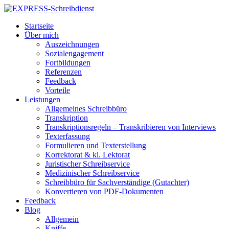
Startseite
Über mich
Auszeichnungen
Sozialengagement
Fortbildungen
Referenzen
Feedback
Vorteile
Leistungen
Allgemeines Schreibbüro
Transkription
Transkriptionsregeln – Transkribieren von Interviews
Texterfassung
Formulieren und Texterstellung
Korrektorat & kl. Lektorat
Juristischer Schreibservice
Medizinischer Schreibservice
Schreibbüro für Sachverständige (Gutachter)
Konvertieren von PDF-Dokumenten
Feedback
Blog
Allgemein
Kniffe