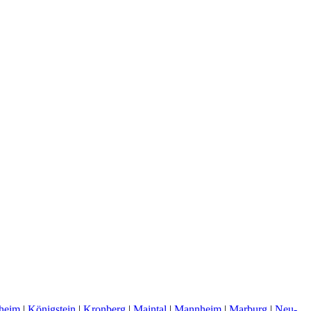
heim
|
Königstein
|
Kronberg
|
Maintal
|
Mannheim
|
Marburg
|
Neu-