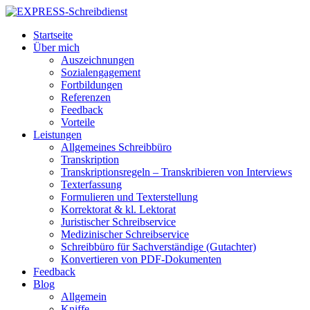
Startseite
Über mich
Auszeichnungen
Sozialengagement
Fortbildungen
Referenzen
Feedback
Vorteile
Leistungen
Allgemeines Schreibbüro
Transkription
Transkriptionsregeln – Transkribieren von Interviews
Texterfassung
Formulieren und Texterstellung
Korrektorat & kl. Lektorat
Juristischer Schreibservice
Medizinischer Schreibservice
Schreibbüro für Sachverständige (Gutachter)
Konvertieren von PDF-Dokumenten
Feedback
Blog
Allgemein
Kniffe