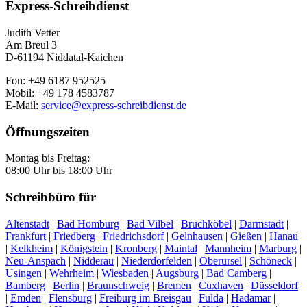
Express-Schreibdienst
Judith Vetter
Am Breul 3
D-61194 Niddatal-Kaichen
Fon: +49 6187 952525
Mobil: +49 178 4583787
E-Mail:
service@express-schreibdienst.de
Öffnungszeiten
Montag bis Freitag:
08:00 Uhr bis 18:00 Uhr
Schreibbüro für
Altenstadt
|
Bad Homburg
|
Bad Vilbel
|
Bruchköbel
|
Darmstadt
|
Frankfurt
|
Friedberg
|
Friedrichsdorf
|
Gelnhausen
|
Gießen
|
Hanau
|
Kelkheim
|
Königstein
|
Kronberg
|
Maintal
|
Mannheim
|
Marburg
|
Neu-Anspach
|
Nidderau
|
Niederdorfelden
|
Oberursel
|
Schöneck
|
Usingen
|
Wehrheim
|
Wiesbaden
|
Augsburg
|
Bad Camberg
|
Bamberg
|
Berlin
|
Braunschweig
|
Bremen
|
Cuxhaven
|
Düsseldorf
|
Emden
|
Flensburg
|
Freiburg im Breisgau
|
Fulda
|
Hadamar
|