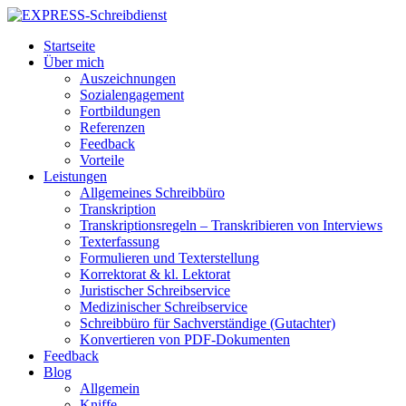
Startseite
Über mich
Auszeichnungen
Sozialengagement
Fortbildungen
Referenzen
Feedback
Vorteile
Leistungen
Allgemeines Schreibbüro
Transkription
Transkriptionsregeln – Transkribieren von Interviews
Texterfassung
Formulieren und Texterstellung
Korrektorat & kl. Lektorat
Juristischer Schreibservice
Medizinischer Schreibservice
Schreibbüro für Sachverständige (Gutachter)
Konvertieren von PDF-Dokumenten
Feedback
Blog
Allgemein
Kniffe