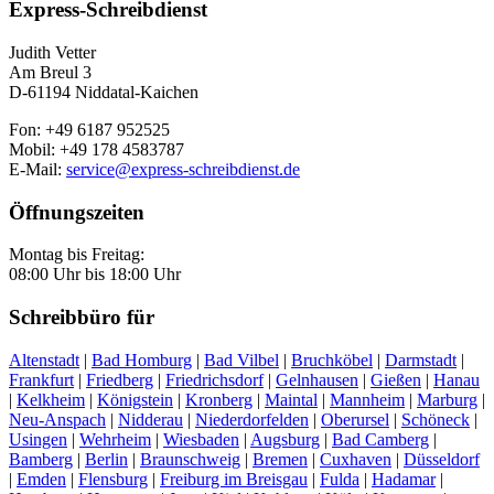
Express-Schreibdienst
Judith Vetter
Am Breul 3
D-61194 Niddatal-Kaichen
Fon: +49 6187 952525
Mobil: +49 178 4583787
E-Mail:
service@express-schreibdienst.de
Öffnungszeiten
Montag bis Freitag:
08:00 Uhr bis 18:00 Uhr
Schreibbüro für
Altenstadt
|
Bad Homburg
|
Bad Vilbel
|
Bruchköbel
|
Darmstadt
|
Frankfurt
|
Friedberg
|
Friedrichsdorf
|
Gelnhausen
|
Gießen
|
Hanau
|
Kelkheim
|
Königstein
|
Kronberg
|
Maintal
|
Mannheim
|
Marburg
|
Neu-Anspach
|
Nidderau
|
Niederdorfelden
|
Oberursel
|
Schöneck
|
Usingen
|
Wehrheim
|
Wiesbaden
|
Augsburg
|
Bad Camberg
|
Bamberg
|
Berlin
|
Braunschweig
|
Bremen
|
Cuxhaven
|
Düsseldorf
|
Emden
|
Flensburg
|
Freiburg im Breisgau
|
Fulda
|
Hadamar
|