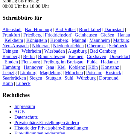
Montag bis Freitag:
08:00 Uhr bis 18:00 Uhr
Schreibbüro für
Altenstadt
|
Bad Homburg
|
Bad Vilbel
|
Bruchköbel
|
Darmstadt
|
Frankfurt
|
Friedberg
|
Friedrichsdorf
|
Gelnhausen
|
Gießen
|
Hanau
|
Kelkheim
|
Königstein
|
Kronberg
|
Maintal
|
Mannheim
|
Marburg
|
Neu-Anspach
|
Nidderau
|
Niederdorfelden
|
Oberursel
|
Schöneck
|
Usingen
|
Wehrheim
|
Wiesbaden
|
Augsburg
|
Bad Camberg
|
Bamberg
|
Berlin
|
Braunschweig
|
Bremen
|
Cuxhaven
|
Düsseldorf
|
Emden
|
Flensburg
|
Freiburg im Breisgau
|
Fulda
|
Hadamar
|
Hamburg
|
Hannover
|
Jena
|
Kiel
|
Koblenz
|
Köln
|
Konstanz
|
Leipzig
|
Limburg
|
Magdeburg
|
München
|
Potsdam
|
Rostock
|
Saarbrücken
|
Siegen
|
Stuttgart
|
Suhl
|
Würzburg
|
Dortmund
|
Bonn
|
Lübeck
Rechtliches
Impressum
AGB
Datenschutz
Privatsphäre-Einstellungen ändern
Historie der Privatsphäre-Einstellungen
Einwilligungen widerrufen