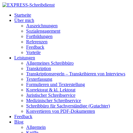
Startseite
Über mich
Auszeichnungen
Sozialengagement
Fortbildungen
Referenzen
Feedback
Vorteile
Leistungen
Allgemeines Schreibbüro
Transkription
Transkriptionsregeln – Transkribieren von Interviews
Texterfassung
Formulieren und Texterstellung
Korrektorat & kl. Lektorat
Juristischer Schreibservice
Medizinischer Schreibservice
Schreibbüro für Sachverständige (Gutachter)
Konvertieren von PDF-Dokumenten
Feedback
Blog
Allgemein
Kniffe