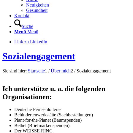
Neuigkeiten
Gesundheit
Kontakt
Suche
Menü
Menü
Link zu LinkedIn
Sozialengagement
Sie sind hier:
Startseite
1
/
Über mich
2
/
Sozialengagement
Ich unterstütze u. a. die folgenden
Organisationen:
Deutsche Fernsehlotterie
Behindertenwerkstätte (Sachbestellungen)
Plant-for-the-Planet (Baumspenden)
Bethel (Briefmarkenspenden)
Der WEISSE RING