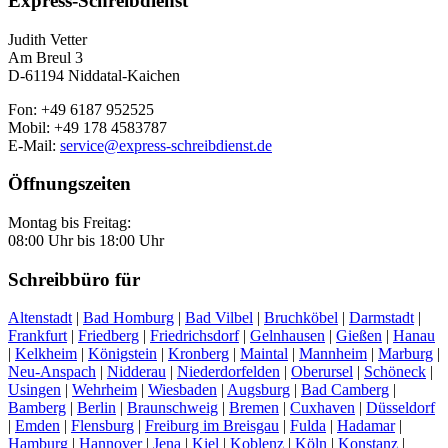
Express-Schreibdienst
Judith Vetter
Am Breul 3
D-61194 Niddatal-Kaichen
Fon: +49 6187 952525
Mobil: +49 178 4583787
E-Mail:
service@express-schreibdienst.de
Öffnungszeiten
Montag bis Freitag:
08:00 Uhr bis 18:00 Uhr
Schreibbüro für
Altenstadt
|
Bad Homburg
|
Bad Vilbel
|
Bruchköbel
|
Darmstadt
|
Frankfurt
|
Friedberg
|
Friedrichsdorf
|
Gelnhausen
|
Gießen
|
Hanau
|
Kelkheim
|
Königstein
|
Kronberg
|
Maintal
|
Mannheim
|
Marburg
|
Neu-Anspach
|
Nidderau
|
Niederdorfelden
|
Oberursel
|
Schöneck
|
Usingen
|
Wehrheim
|
Wiesbaden
|
Augsburg
|
Bad Camberg
|
Bamberg
|
Berlin
|
Braunschweig
|
Bremen
|
Cuxhaven
|
Düsseldorf
|
Emden
|
Flensburg
|
Freiburg im Breisgau
|
Fulda
|
Hadamar
|
Hamburg
|
Hannover
|
Jena
|
Kiel
|
Koblenz
|
Köln
|
Konstanz
|