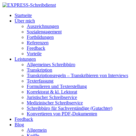
Startseite
Über mich
Auszeichnungen
Sozialengagement
Fortbildungen
Referenzen
Feedback
Vorteile
Leistungen
Allgemeines Schreibbüro
Transkription
Transkriptionsregeln – Transkribieren von Interviews
Texterfassung
Formulieren und Texterstellung
Korrektorat & kl. Lektorat
Juristischer Schreibservice
Medizinischer Schreibservice
Schreibbüro für Sachverständige (Gutachter)
Konvertieren von PDF-Dokumenten
Feedback
Blog
Allgemein
Kniffe