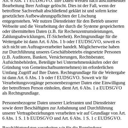
Art. 6 Abs. 1 f EUDSGVO. Ihre Daten werden nach abschließender
Bearbeitung Ihrer Anfrage gelöscht. Dies ist der Fall, wenn der
betroffene Sachverhalt abschließend geklärt ist und sofern keine
gesetzlichen Aufbewahrungspflichten der Löschung
entgegenstehen. Wir nutzen Dienstleister für den Betrieb unserer
Webseite und die Verarbeitung der durch die Systeme gespeicherten
oder übermittelten Daten (z.B. für Rechenzentrumsleistungen,
Zahlungsabwicklungen, IT-Sicherheit). Rechtsgrundlage für die
Weitergabe ist dann Art. 6 Abs. 1 b oder f EUDSGVO, soweit es
sich nicht um Auftragsverarbeiter handelt. Möglicherweise haben
zur Durchführung unseres Geschäftsbetriebs eingesetzte Personen
(z.B. Auditoren, Banken, Versicherungen, Rechtsberater,
Aufsichtsbehörden, Beteiligte bei Unternehmenskäufen oder der
Gründung von Gemeinschaftsunternehmen) im erforderlichen
Umfang Zugriff auf Ihre Daten. Rechtsgrundlage für die Weitergabe
ist dann Art. 6 Abs. 1 b oder f EUDSGVO. Soweit wir für
Verarbeitungsvorgänge personenbezogener Daten eine Einwilligung
der betroffenen Person einholen, dient Art. 6 Abs. 1 a EUDSGVO
als Rechtsgrundlage.
Personenbezogene Daten unserer Lieferanten und Dienstleister
sowie derer Beschäftigten zur Anbahnung und Durchführung
unserer Vertragsbeziehungen verarbeiten wir auf Grundlage von Art.
6 Abs. 1 S. 1 b EUDSGVO und Art. 6 Abs. 1 S. 1 c EUDSGVO.
Beschäftigtendaten verarbeiten wir für die Begründung,