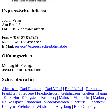
Express-Schreibdienst
Judith Vetter
Am Breul 3
D-61194 Niddatal-Kaichen
Fon: +49 6187 952525
Mobil: +49 178 4583787
E-Mail:
service@express-schreibdienst.de
Öffnungszeiten
Montag bis Freitag:
08:00 Uhr bis 18:00 Uhr
Schreibbüro für
Altenstadt
|
Bad Homburg
|
Bad Vilbel
|
Bruchköbel
|
Darmstadt
|
Frankfurt
|
Friedberg
|
Friedrichsdorf
|
Gelnhausen
|
Gießen
|
Hanau
|
Kelkheim
|
Königstein
|
Kronberg
|
Maintal
|
Mannheim
|
Marburg
|
Neu-Anspach
|
Nidderau
|
Niederdorfelden
|
Oberursel
|
Schöneck
|
Usingen
|
Wehrheim
|
Wiesbaden
|
Augsburg
|
Bad Camberg
|