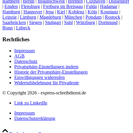
Bamberg
|
Berlin
|
Braunschweig
|
Bremen
|
Cuxhaven
|
Düsseldorf
|
Emden
|
Flensburg
|
Freiburg im Breisgau
|
Fulda
|
Hadamar
|
Hamburg
|
Hannover
|
Jena
|
Kiel
|
Koblenz
|
Köln
|
Konstanz
|
Leipzig
|
Limburg
|
Magdeburg
|
München
|
Potsdam
|
Rostock
|
Saarbrücken
|
Siegen
|
Stuttgart
|
Suhl
|
Würzburg
|
Dortmund
|
Bonn
|
Lübeck
Rechtliches
Impressum
AGB
Datenschutz
Privatsphäre-Einstellungen ändern
Historie der Privatsphäre-Einstellungen
Einwilligungen widerrufen
Widerrufsbelehrung für Privatleute
© Copyright 2026 - express-schreibdienst.de
Link zu LinkedIn
Impressum
Datenschutzerklärung