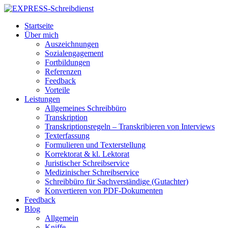
Startseite
Über mich
Auszeichnungen
Sozialengagement
Fortbildungen
Referenzen
Feedback
Vorteile
Leistungen
Allgemeines Schreibbüro
Transkription
Transkriptionsregeln – Transkribieren von Interviews
Texterfassung
Formulieren und Texterstellung
Korrektorat & kl. Lektorat
Juristischer Schreibservice
Medizinischer Schreibservice
Schreibbüro für Sachverständige (Gutachter)
Konvertieren von PDF-Dokumenten
Feedback
Blog
Allgemein
Kniffe