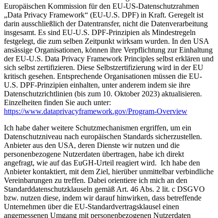
Europäischen Kommission für den EU-US-Datenschutzrahmen
„Data Privacy Framework“ (EU-U.S. DPF) in Kraft. Geregelt ist
darin ausschließlich der Datentransfer, nicht die Datenverarbeitung
insgesamt. Es sind EU-U.S. DPF-Prinzipien als Mindestregeln
festgelegt, die zum selben Zeitpunkt wirksam wurden. In den USA
ansässige Organisationen, können ihre Verpflichtung zur Einhaltung
der EU-U.S. Data Privacy Framework Principles selbst erklären und
sich selbst zertifizieren. Diese Selbstzertifizierung wird in der EU
kritisch gesehen. Entsprechende Organisationen müssen die EU-
U.S. DPF-Prinzipien einhalten, unter anderem indem sie ihre
Datenschutzrichtlinien (bis zum 10. Oktober 2023) aktualisieren.
Einzelheiten finden Sie auch unter:
https://www.dataprivacyframework.gov/Program-Overview
Ich habe daher weitere Schutzmechanismen ergriffen, um ein
Datenschutzniveau nach europäischen Standards sicherzustellen.
Anbieter aus den USA, deren Dienste wir nutzen und die
personenbezogene Nutzerdaten übertragen, habe ich direkt
angefragt, wie auf das EuGH-Urteil reagiert wird. Ich habe den
Anbieter kontaktiert, mit dem Ziel, hierüber unmittelbar verbindliche
Vereinbarungen zu treffen. Dabei orientiere ich mich an den
Standarddatenschutzklauseln gemäß Art. 46 Abs. 2 lit. c DSGVO
bzw. nutzen diese, indem wir darauf hinwirken, dass betreffende
Unternehmen über die EU-Standardvertragsklausel einen
angemessenen Umgang mit personenbezogenen Nutzerdaten