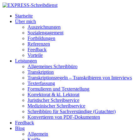
Startseite
Über mich
Auszeichnungen
Sozialengagement
Fortbildungen
Referenzen
Feedback
Vorteile
Leistungen
Allgemeines Schreibbüro
Transkription
Transkriptionsregeln – Transkribieren von Interviews
Texterfassung
Formulieren und Texterstellung
Korrektorat & kl. Lektorat
Juristischer Schreibservice
Medizinischer Schreibservice
Schreibbüro für Sachverständige (Gutachter)
Konvertieren von PDF-Dokumenten
Feedback
Blog
Allgemein
Kniffe