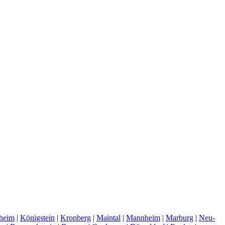
heim
|
Königstein
|
Kronberg
|
Maintal
|
Mannheim
|
Marburg
|
Neu-