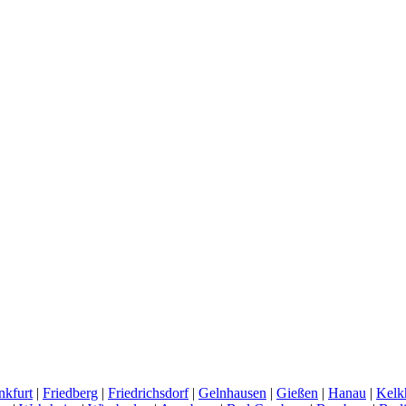
nkfurt
|
Friedberg
|
Friedrichsdorf
|
Gelnhausen
|
Gießen
|
Hanau
|
Kelk