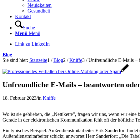
Neuigkeiten
Gesundheit
Kontakt
Suche
Menü
Menü
Link zu LinkedIn
Blog
Sie sind hier:
Startseite
1
/
Blog
2
/
Kniffe
3
/
Unfreundliche E-Mails – 
Unfreundliche E-Mails – beantworten oder
18. Februar 2023
/
in
Kniffe
Wo ist sie geblieben, die „Nettikette”, fragen wir uns, wenn wir eine
Gerade in der elektronischen Kommunikation fehlt oft der höfliche To
Ein typisches Beispiel: Außendienstmitarbeiter Erik Sanderfort findet
Außendienstmitarbeiter schickt, antwortet Herr Sanderfort: „Die Tab