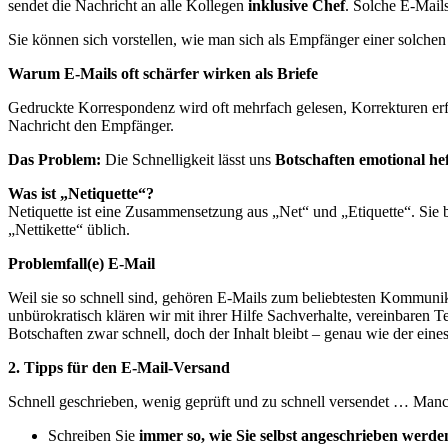
sendet die Nachricht an alle Kollegen
inklusive Chef
. Solche E-Mails
Sie können sich vorstellen, wie man sich als Empfänger einer solchen
Warum E-Mails oft schärfer wirken als Briefe
Gedruckte Korrespondenz wird oft mehrfach gelesen, Korrekturen erfol
Nachricht den Empfänger.
Das Problem:
Die Schnelligkeit lässt uns
Botschaften emotional h
Was ist „Netiquette“?
Netiquette ist eine Zusammensetzung aus „Net“ und „Etiquette“. Sie 
„Nettikette“ üblich.
Problemfall(e) E-Mail
Weil sie so schnell sind, gehören E-Mails zum beliebtesten Kommuni
unbürokratisch klären wir mit ihrer Hilfe Sachverhalte, vereinbaren T
Botschaften zwar schnell, doch der Inhalt bleibt – genau wie der eine
2. Tipps für den E-Mail-Versand
Schnell geschrieben, wenig geprüft und zu schnell versendet … Man
Schreiben Sie
immer so, wie Sie selbst angeschrieben werd