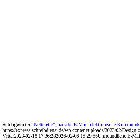
Schlagworte:
„Nettikette”
,
barsche E-Mail
,
elektronische Kommunik
https://express-schreibdienst.de/wp-content/uploads/2023/02/Design-o
Vetter
2023-02-18 17:36:28
2026-02-06 15:29:56
Unfreundliche E-Mail