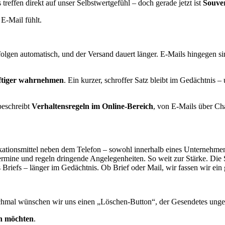
 treffen direkt auf unser Selbstwertgefühl – doch gerade jetzt ist
Souver
 E-Mail fühlt.
gen automatisch, und der Versand dauert länger. E-Mails hingegen sind
eftiger wahrnehmen
. Ein kurzer, schroffer Satz bleibt im Gedächtnis 
beschreibt
Verhaltensregeln im Online-Bereich
, von E-Mails über Ch
kationsmittel neben dem Telefon – sowohl innerhalb eines Unternehme
ermine und regeln dringende Angelegenheiten. So weit zur Stärke. Die S
s Briefs – länger im Gedächtnis. Ob Brief oder Mail, wir fassen wir ein 
chmal wünschen wir uns einen „Löschen-Button“, der Gesendetes unge
en möchten
.