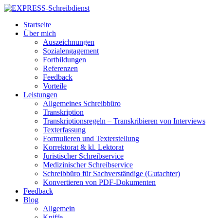
Startseite
Über mich
Auszeichnungen
Sozialengagement
Fortbildungen
Referenzen
Feedback
Vorteile
Leistungen
Allgemeines Schreibbüro
Transkription
Transkriptionsregeln – Transkribieren von Interviews
Texterfassung
Formulieren und Texterstellung
Korrektorat & kl. Lektorat
Juristischer Schreibservice
Medizinischer Schreibservice
Schreibbüro für Sachverständige (Gutachter)
Konvertieren von PDF-Dokumenten
Feedback
Blog
Allgemein
Kniffe