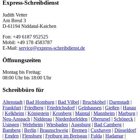
Express-Schreibdienst
Judith Vetter
Am Breul 3
D-61194 Niddatal-Kaichen
Fon: +49 6187 952525
Mobil: +49 178 4583787
E-Mail:
service@express-schreibdienst.de
Öffnungszeiten
Montag bis Freitag:
08:00 Uhr bis 18:00 Uhr
Schreibbüro für
Altenstadt
|
Bad Homburg
|
Bad Vilbel
|
Bruchköbel
|
Darmstadt
|
Frankfurt
|
Friedberg
|
Friedrichsdorf
|
Gelnhausen
|
Gießen
|
Hanau
|
Kelkheim
|
Königstein
|
Kronberg
|
Maintal
|
Mannheim
|
Marburg
|
Neu-Anspach
|
Nidderau
|
Niederdorfelden
|
Oberursel
|
Schöneck
|
Usingen
|
Wehrheim
|
Wiesbaden
|
Augsburg
|
Bad Camberg
|
Bamberg
|
Berlin
|
Braunschweig
|
Bremen
|
Cuxhaven
|
Düsseldorf
|
Emden
|
Flensburg
|
Freiburg im Breisgau
|
Fulda
|
Hadamar
|