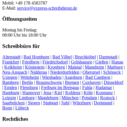
Mobil: +49 178 4583787
E-Mail:
service@express-schreibdienst.de
Öffnungszeiten
Montag bis Freitag:
08:00 Uhr bis 18:00 Uhr
Schreibbüro für
Altenstadt
|
Bad Homburg
|
Bad Vilbel
|
Bruchköbel
|
Darmstadt
|
Frankfurt
|
Friedberg
|
Friedrichsdorf
|
Gelnhausen
|
Gießen
|
Hanau
|
Kelkheim
|
Königstein
|
Kronberg
|
Maintal
|
Mannheim
|
Marburg
|
Neu-Anspach
|
Nidderau
|
Niederdorfelden
|
Oberursel
|
Schöneck
|
Usingen
|
Wehrheim
|
Wiesbaden
|
Augsburg
|
Bad Camberg
|
Bamberg
|
Berlin
|
Braunschweig
|
Bremen
|
Cuxhaven
|
Düsseldorf
|
Emden
|
Flensburg
|
Freiburg im Breisgau
|
Fulda
|
Hadamar
|
Hamburg
|
Hannover
|
Jena
|
Kiel
|
Koblenz
|
Köln
|
Konstanz
|
Leipzig
|
Limburg
|
Magdeburg
|
München
|
Potsdam
|
Rostock
|
Saarbrücken
|
Siegen
|
Stuttgart
|
Suhl
|
Würzburg
|
Dortmund
|
Bonn
|
Lübeck
Rechtliches