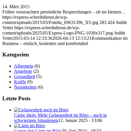
14. März 2015
Früher verursachten persönliche Besprechungen – ob im kleinen…
https://express-schreibdienst.de/wp-
content/uploads/2015/03/Fotolia_69631396_XS.jpg
283
424
Judith
Vetter
https://express-schreibdienst.de/wp-
content/uploads/2025/05/Expess-Logo-PNG-1030x317.png
Judith
Vetter
2015-03-14 12:33:36
2026-04-13 12:13:21
Kommunikation im
Business – einfach, kostenlos und komfortabel
Kategorien
Allgemein
(6)
Angebote
(2)
Gesundheit
(5)
Kniffe
(9)
Neuigkeiten
(6)
Letzte Posts
Carpe diem: Mehr Gelassenheit im Büro – auch in
schwierigen Situationen
12. Januar 2025 - 13:06
Gegen den Lärm im Büro
20. Juni 2024 - 18:33