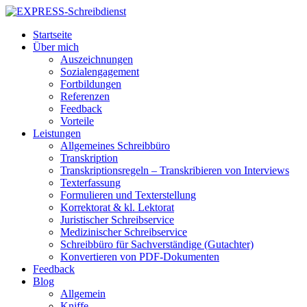
Startseite
Über mich
Auszeichnungen
Sozialengagement
Fortbildungen
Referenzen
Feedback
Vorteile
Leistungen
Allgemeines Schreibbüro
Transkription
Transkriptionsregeln – Transkribieren von Interviews
Texterfassung
Formulieren und Texterstellung
Korrektorat & kl. Lektorat
Juristischer Schreibservice
Medizinischer Schreibservice
Schreibbüro für Sachverständige (Gutachter)
Konvertieren von PDF-Dokumenten
Feedback
Blog
Allgemein
Kniffe