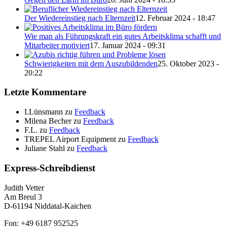
Der Wiedereinstieg nach Elternzeit
12. Februar 2024 - 18:47
Wie man als Führungskraft ein gutes Arbeitsklima schafft und
Mitarbeiter motiviert
17. Januar 2024 - 09:31
Schwierigkeiten mit dem Auszubildenden
25. Oktober 2023 -
20:22
Letzte Kommentare
I.Lünsmann
zu
Feedback
Milena Becher
zu
Feedback
F.L.
zu
Feedback
TREPEL Airport Equipment
zu
Feedback
Juliane Stahl
zu
Feedback
Express-Schreibdienst
Judith Vetter
Am Breul 3
D-61194 Niddatal-Kaichen
Fon: +49 6187 952525