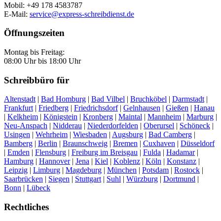
Mobil: +49 178 4583787
E-Mail:
service@express-schreibdienst.de
Öffnungszeiten
Montag bis Freitag:
08:00 Uhr bis 18:00 Uhr
Schreibbüro für
Altenstadt
|
Bad Homburg
|
Bad Vilbel
|
Bruchköbel
|
Darmstadt
|
Frankfurt
|
Friedberg
|
Friedrichsdorf
|
Gelnhausen
|
Gießen
|
Hanau
|
Kelkheim
|
Königstein
|
Kronberg
|
Maintal
|
Mannheim
|
Marburg
|
Neu-Anspach
|
Nidderau
|
Niederdorfelden
|
Oberursel
|
Schöneck
|
Usingen
|
Wehrheim
|
Wiesbaden
|
Augsburg
|
Bad Camberg
|
Bamberg
|
Berlin
|
Braunschweig
|
Bremen
|
Cuxhaven
|
Düsseldorf
|
Emden
|
Flensburg
|
Freiburg im Breisgau
|
Fulda
|
Hadamar
|
Hamburg
|
Hannover
|
Jena
|
Kiel
|
Koblenz
|
Köln
|
Konstanz
|
Leipzig
|
Limburg
|
Magdeburg
|
München
|
Potsdam
|
Rostock
|
Saarbrücken
|
Siegen
|
Stuttgart
|
Suhl
|
Würzburg
|
Dortmund
|
Bonn
|
Lübeck
Rechtliches