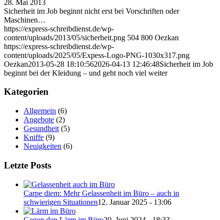
28. Mai 2013
Sicherheit im Job beginnt nicht erst bei Vorschriften oder
Maschinen…
https://express-schreibdienst.de/wp-
content/uploads/2013/05/sicherheit.png
504
800
Oezkan
https://express-schreibdienst.de/wp-
content/uploads/2025/05/Expess-Logo-PNG-1030x317.png
Oezkan
2013-05-28 18:10:56
2026-04-13 12:46:48
Sicherheit im Job
beginnt bei der Kleidung – und geht noch viel weiter
Kategorien
Allgemein
(6)
Angebote
(2)
Gesundheit
(5)
Kniffe
(9)
Neuigkeiten
(6)
Letzte Posts
Carpe diem: Mehr Gelassenheit im Büro – auch in
schwierigen Situationen
12. Januar 2025 - 13:06
Gegen den Lärm im Büro
20. Juni 2024 - 18:33