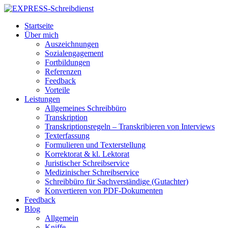
Startseite
Über mich
Auszeichnungen
Sozialengagement
Fortbildungen
Referenzen
Feedback
Vorteile
Leistungen
Allgemeines Schreibbüro
Transkription
Transkriptionsregeln – Transkribieren von Interviews
Texterfassung
Formulieren und Texterstellung
Korrektorat & kl. Lektorat
Juristischer Schreibservice
Medizinischer Schreibservice
Schreibbüro für Sachverständige (Gutachter)
Konvertieren von PDF-Dokumenten
Feedback
Blog
Allgemein
Kniffe