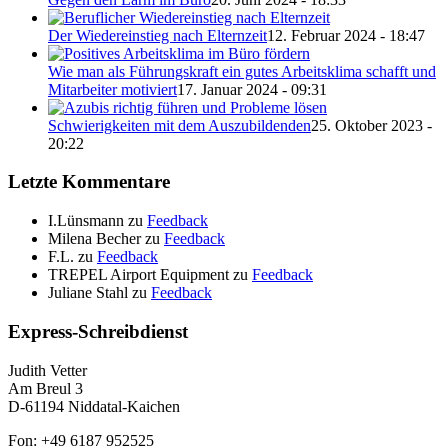
Der Wiedereinstieg nach Elternzeit
12. Februar 2024 - 18:47
Wie man als Führungskraft ein gutes Arbeitsklima schafft und
Mitarbeiter motiviert
17. Januar 2024 - 09:31
Schwierigkeiten mit dem Auszubildenden
25. Oktober 2023 -
20:22
Letzte Kommentare
I.Lünsmann
zu
Feedback
Milena Becher
zu
Feedback
F.L.
zu
Feedback
TREPEL Airport Equipment
zu
Feedback
Juliane Stahl
zu
Feedback
Express-Schreibdienst
Judith Vetter
Am Breul 3
D-61194 Niddatal-Kaichen
Fon: +49 6187 952525