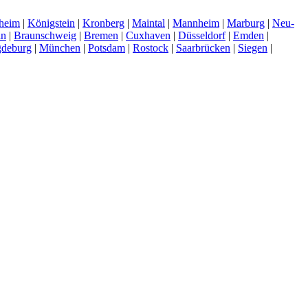
heim
|
Königstein
|
Kronberg
|
Maintal
|
Mannheim
|
Marburg
|
Neu-
in
|
Braunschweig
|
Bremen
|
Cuxhaven
|
Düsseldorf
|
Emden
|
deburg
|
München
|
Potsdam
|
Rostock
|
Saarbrücken
|
Siegen
|