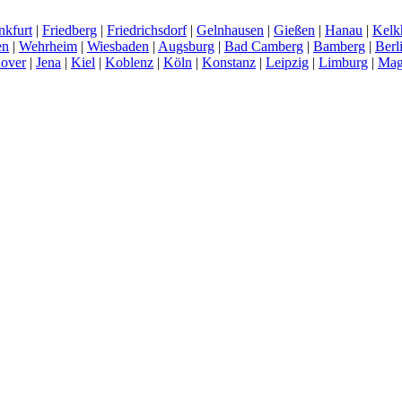
nkfurt
|
Friedberg
|
Friedrichsdorf
|
Gelnhausen
|
Gießen
|
Hanau
|
Kelk
en
|
Wehrheim
|
Wiesbaden
|
Augsburg
|
Bad Camberg
|
Bamberg
|
Berl
over
|
Jena
|
Kiel
|
Koblenz
|
Köln
|
Konstanz
|
Leipzig
|
Limburg
|
Mag