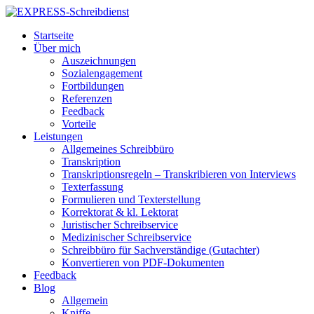
Startseite
Über mich
Auszeichnungen
Sozialengagement
Fortbildungen
Referenzen
Feedback
Vorteile
Leistungen
Allgemeines Schreibbüro
Transkription
Transkriptionsregeln – Transkribieren von Interviews
Texterfassung
Formulieren und Texterstellung
Korrektorat & kl. Lektorat
Juristischer Schreibservice
Medizinischer Schreibservice
Schreibbüro für Sachverständige (Gutachter)
Konvertieren von PDF-Dokumenten
Feedback
Blog
Allgemein
Kniffe