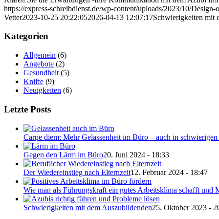
https://express-schreibdienst.de/wp-content/uploads/2023/10/Design-
Vetter
2023-10-25 20:22:05
2026-04-13 12:07:17
Schwierigkeiten mit
Kategorien
Allgemein
(6)
Angebote
(2)
Gesundheit
(5)
Kniffe
(9)
Neuigkeiten
(6)
Letzte Posts
Carpe diem: Mehr Gelassenheit im Büro – auch in schwierigen 
Gegen den Lärm im Büro
20. Juni 2024 - 18:33
Der Wiedereinstieg nach Elternzeit
12. Februar 2024 - 18:47
Wie man als Führungskraft ein gutes Arbeitsklima schafft und M
Schwierigkeiten mit dem Auszubildenden
25. Oktober 2023 - 2