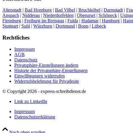
Altenstadt
|
Bad Homburg
|
Bad Vilbel
|
Bruchköbel
|
Darmstadt
|
Fra
Anspach
|
Nidderau
|
Niederdorfelden
|
Oberursel
|
Schöneck
|
Using
Flensburg
|
Freiburg im Breisgau
|
Fulda
|
Hadamar
|
Hamburg
|
Hann
Stuttgart
|
Suhl
|
Würzburg
|
Dortmund
|
Bonn
|
Lübeck
Rechtliches
Impressum
AGB
Datenschutz
Privatsphäre-Einstellungen ändern
Historie der Privatsphäre-Einstellungen
Einwilligungen widerrufen
Widerrufsbelehrung für Privatleute
© Copyright 2026 - express-schreibdienst.de
Link zu LinkedIn
Impressum
Datenschutzerklärung
Nach oben scrollen