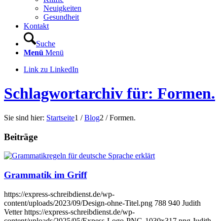
Neuigkeiten
Gesundheit
Kontakt
Suche
Menü
Menü
Link zu LinkedIn
Schlagwortarchiv für: Formen.
Sie sind hier:
Startseite
1
/
Blog
2
/
Formen.
Beiträge
Grammatik im Griff
https://express-schreibdienst.de/wp-
content/uploads/2023/09/Design-ohne-Titel.png
788
940
Judith
Vetter
https://express-schreibdienst.de/wp-
content/uploads/2025/05/Expess-Logo-PNG-1030x317.png
Judith