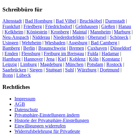
Schreibbüro für
Altenstadt
|
Bad Homburg
|
Bad Vilbel
|
Bruchköbel
|
Darmstadt
|
Frankfurt
|
Friedberg
|
Friedrichsdorf
|
Gelnhausen
|
Gießen
|
Hanau
|
Kelkheim
|
Königstein
|
Kronberg
|
Maintal
|
Mannheim
|
Marburg
|
Neu-Anspach
|
Nidderau
|
Niederdorfelden
|
Oberursel
|
Schöneck
|
Usingen
|
Wehrheim
|
Wiesbaden
|
Augsburg
|
Bad Camberg
|
Bamberg
|
Berlin
|
Braunschweig
|
Bremen
|
Cuxhaven
|
Düsseldorf
|
Emden
|
Flensburg
|
Freiburg im Breisgau
|
Fulda
|
Hadamar
|
Hamburg
|
Hannover
|
Jena
|
Kiel
|
Koblenz
|
Köln
|
Konstanz
|
Leipzig
|
Limburg
|
Magdeburg
|
München
|
Potsdam
|
Rostock
|
Saarbrücken
|
Siegen
|
Stuttgart
|
Suhl
|
Würzburg
|
Dortmund
|
Bonn
|
Lübeck
Rechtliches
Impressum
AGB
Datenschutz
Privatsphäre-Einstellungen ändern
Historie der Privatsphäre-Einstellungen
Einwilligungen widerrufen
Widerrufsbelehrung für Privatleute