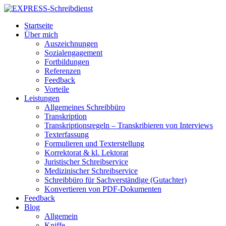
Startseite
Über mich
Auszeichnungen
Sozialengagement
Fortbildungen
Referenzen
Feedback
Vorteile
Leistungen
Allgemeines Schreibbüro
Transkription
Transkriptionsregeln – Transkribieren von Interviews
Texterfassung
Formulieren und Texterstellung
Korrektorat & kl. Lektorat
Juristischer Schreibservice
Medizinischer Schreibservice
Schreibbüro für Sachverständige (Gutachter)
Konvertieren von PDF-Dokumenten
Feedback
Blog
Allgemein
Kniffe