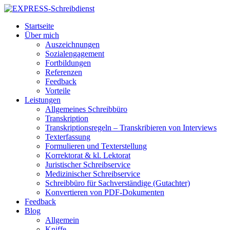
Startseite
Über mich
Auszeichnungen
Sozialengagement
Fortbildungen
Referenzen
Feedback
Vorteile
Leistungen
Allgemeines Schreibbüro
Transkription
Transkriptionsregeln – Transkribieren von Interviews
Texterfassung
Formulieren und Texterstellung
Korrektorat & kl. Lektorat
Juristischer Schreibservice
Medizinischer Schreibservice
Schreibbüro für Sachverständige (Gutachter)
Konvertieren von PDF-Dokumenten
Feedback
Blog
Allgemein
Kniffe