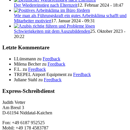
Der Wiedereinstieg nach Elternzeit
12. Februar 2024 - 18:47
Wie man als Führungskraft ein gutes Arbeitsklima schafft und
Mitarbeiter motiviert
17. Januar 2024 - 09:31
Schwierigkeiten mit dem Auszubildenden
25. Oktober 2023 -
20:22
Letzte Kommentare
I.Lünsmann
zu
Feedback
Milena Becher
zu
Feedback
F.L.
zu
Feedback
TREPEL Airport Equipment
zu
Feedback
Juliane Stahl
zu
Feedback
Express-Schreibdienst
Judith Vetter
Am Breul 3
D-61194 Niddatal-Kaichen
Fon: +49 6187 952525
Mobil: +49 178 4583787