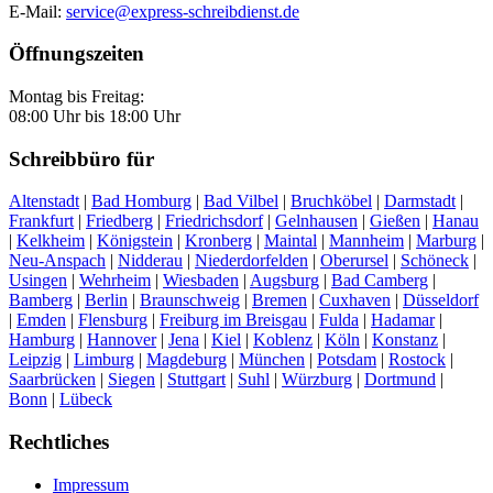
E-Mail:
service@express-schreibdienst.de
Öffnungszeiten
Montag bis Freitag:
08:00 Uhr bis 18:00 Uhr
Schreibbüro für
Altenstadt
|
Bad Homburg
|
Bad Vilbel
|
Bruchköbel
|
Darmstadt
|
Frankfurt
|
Friedberg
|
Friedrichsdorf
|
Gelnhausen
|
Gießen
|
Hanau
|
Kelkheim
|
Königstein
|
Kronberg
|
Maintal
|
Mannheim
|
Marburg
|
Neu-Anspach
|
Nidderau
|
Niederdorfelden
|
Oberursel
|
Schöneck
|
Usingen
|
Wehrheim
|
Wiesbaden
|
Augsburg
|
Bad Camberg
|
Bamberg
|
Berlin
|
Braunschweig
|
Bremen
|
Cuxhaven
|
Düsseldorf
|
Emden
|
Flensburg
|
Freiburg im Breisgau
|
Fulda
|
Hadamar
|
Hamburg
|
Hannover
|
Jena
|
Kiel
|
Koblenz
|
Köln
|
Konstanz
|
Leipzig
|
Limburg
|
Magdeburg
|
München
|
Potsdam
|
Rostock
|
Saarbrücken
|
Siegen
|
Stuttgart
|
Suhl
|
Würzburg
|
Dortmund
|
Bonn
|
Lübeck
Rechtliches
Impressum