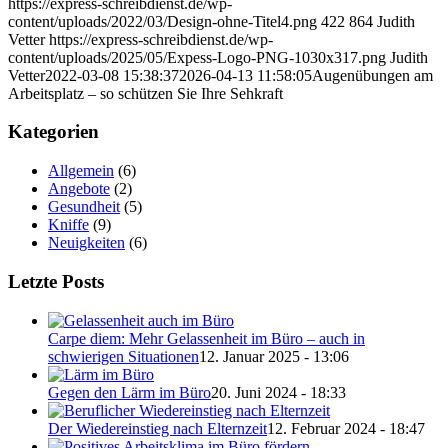
https://express-schreibdienst.de/wp-
content/uploads/2022/03/Design-ohne-Titel4.png
422
864
Judith
Vetter
https://express-schreibdienst.de/wp-
content/uploads/2025/05/Expess-Logo-PNG-1030x317.png
Judith
Vetter
2022-03-08 15:38:37
2026-04-13 11:58:05
Augenübungen am
Arbeitsplatz – so schützen Sie Ihre Sehkraft
Kategorien
Allgemein
(6)
Angebote
(2)
Gesundheit
(5)
Kniffe
(9)
Neuigkeiten
(6)
Letzte Posts
Carpe diem: Mehr Gelassenheit im Büro – auch in
schwierigen Situationen
12. Januar 2025 - 13:06
Gegen den Lärm im Büro
20. Juni 2024 - 18:33
Der Wiedereinstieg nach Elternzeit
12. Februar 2024 - 18:47