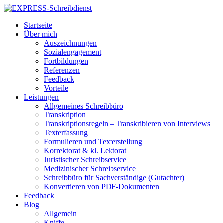
Startseite
Über mich
Auszeichnungen
Sozialengagement
Fortbildungen
Referenzen
Feedback
Vorteile
Leistungen
Allgemeines Schreibbüro
Transkription
Transkriptionsregeln – Transkribieren von Interviews
Texterfassung
Formulieren und Texterstellung
Korrektorat & kl. Lektorat
Juristischer Schreibservice
Medizinischer Schreibservice
Schreibbüro für Sachverständige (Gutachter)
Konvertieren von PDF-Dokumenten
Feedback
Blog
Allgemein
Kniffe