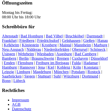
Öffnungszeiten
Montag bis Freitag:
08:00 Uhr bis 18:00 Uhr
Schreibbüro für
Altenstadt
|
Bad Homburg
|
Bad Vilbel
|
Bruchköbel
|
Darmstadt
|
Frankfurt
|
Friedberg
|
Friedrichsdorf
|
Gelnhausen
|
Gießen
|
Hanau
|
Kelkheim
|
Königstein
|
Kronberg
|
Maintal
|
Mannheim
|
Marburg
|
Neu-Anspach
|
Nidderau
|
Niederdorfelden
|
Oberursel
|
Schöneck
|
Usingen
|
Wehrheim
|
Wiesbaden
|
Augsburg
|
Bad Camberg
|
Bamberg
|
Berlin
|
Braunschweig
|
Bremen
|
Cuxhaven
|
Düsseldorf
|
Emden
|
Flensburg
|
Freiburg im Breisgau
|
Fulda
|
Hadamar
|
Hamburg
|
Hannover
|
Jena
|
Kiel
|
Koblenz
|
Köln
|
Konstanz
|
Leipzig
|
Limburg
|
Magdeburg
|
München
|
Potsdam
|
Rostock
|
Saarbrücken
|
Siegen
|
Stuttgart
|
Suhl
|
Würzburg
|
Dortmund
|
Bonn
|
Lübeck
Rechtliches
Impressum
AGB
Datenschutz