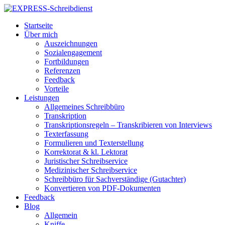
Startseite
Über mich
Auszeichnungen
Sozialengagement
Fortbildungen
Referenzen
Feedback
Vorteile
Leistungen
Allgemeines Schreibbüro
Transkription
Transkriptionsregeln – Transkribieren von Interviews
Texterfassung
Formulieren und Texterstellung
Korrektorat & kl. Lektorat
Juristischer Schreibservice
Medizinischer Schreibservice
Schreibbüro für Sachverständige (Gutachter)
Konvertieren von PDF-Dokumenten
Feedback
Blog
Allgemein
Kniffe