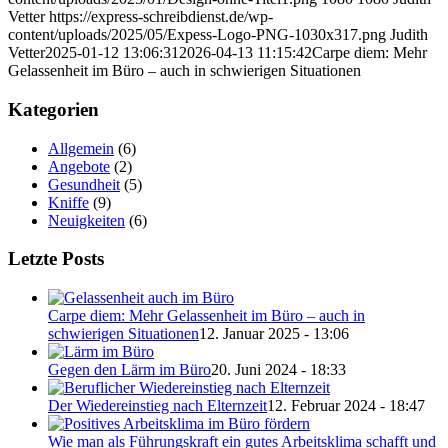
Vetter
https://express-schreibdienst.de/wp-
content/uploads/2025/05/Expess-Logo-PNG-1030x317.png
Judith
Vetter
2025-01-12 13:06:31
2026-04-13 11:15:42
Carpe diem: Mehr
Gelassenheit im Büro – auch in schwierigen Situationen
Kategorien
Allgemein
(6)
Angebote
(2)
Gesundheit
(5)
Kniffe
(9)
Neuigkeiten
(6)
Letzte Posts
Carpe diem: Mehr Gelassenheit im Büro – auch in
schwierigen Situationen
12. Januar 2025 - 13:06
Gegen den Lärm im Büro
20. Juni 2024 - 18:33
Der Wiedereinstieg nach Elternzeit
12. Februar 2024 - 18:47
Wie man als Führungskraft ein gutes Arbeitsklima schafft und