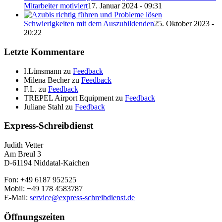
Mitarbeiter motiviert
17. Januar 2024 - 09:31
Schwierigkeiten mit dem Auszubildenden
25. Oktober 2023 -
20:22
Letzte Kommentare
I.Lünsmann
zu
Feedback
Milena Becher
zu
Feedback
F.L.
zu
Feedback
TREPEL Airport Equipment
zu
Feedback
Juliane Stahl
zu
Feedback
Express-Schreibdienst
Judith Vetter
Am Breul 3
D-61194 Niddatal-Kaichen
Fon: +49 6187 952525
Mobil: +49 178 4583787
E-Mail:
service@express-schreibdienst.de
Öffnungszeiten