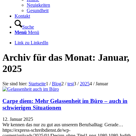
Neuigkeiten
Gesundheit
Kontakt
Suche
Menü
Menü
Link zu LinkedIn
Archiv für das Monat: Januar,
2025
Sie sind hier:
Startseite
1
/
Blog
2
/
test
3
/
2025
4
/
Januar
Carpe diem: Mehr Gelassenheit im Büro – auch in
schwierigen Situationen
12. Januar 2025
Wir kennen das nur zu gut aus unserem Berufsalltag: Gerade…
https://express-schreibdienst.de/wp-
content/uploads/2025/01/Design-ohne-Titel1.png
1080
1080
Judith