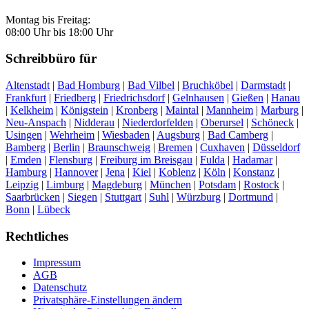
Montag bis Freitag:
08:00 Uhr bis 18:00 Uhr
Schreibbüro für
Altenstadt
|
Bad Homburg
|
Bad Vilbel
|
Bruchköbel
|
Darmstadt
|
Frankfurt
|
Friedberg
|
Friedrichsdorf
|
Gelnhausen
|
Gießen
|
Hanau
|
Kelkheim
|
Königstein
|
Kronberg
|
Maintal
|
Mannheim
|
Marburg
|
Neu-Anspach
|
Nidderau
|
Niederdorfelden
|
Oberursel
|
Schöneck
|
Usingen
|
Wehrheim
|
Wiesbaden
|
Augsburg
|
Bad Camberg
|
Bamberg
|
Berlin
|
Braunschweig
|
Bremen
|
Cuxhaven
|
Düsseldorf
|
Emden
|
Flensburg
|
Freiburg im Breisgau
|
Fulda
|
Hadamar
|
Hamburg
|
Hannover
|
Jena
|
Kiel
|
Koblenz
|
Köln
|
Konstanz
|
Leipzig
|
Limburg
|
Magdeburg
|
München
|
Potsdam
|
Rostock
|
Saarbrücken
|
Siegen
|
Stuttgart
|
Suhl
|
Würzburg
|
Dortmund
|
Bonn
|
Lübeck
Rechtliches
Impressum
AGB
Datenschutz
Privatsphäre-Einstellungen ändern