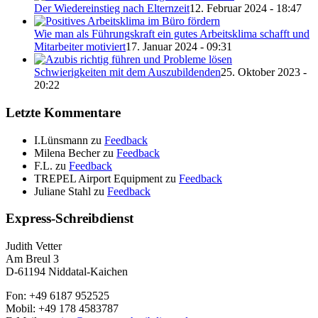
Der Wiedereinstieg nach Elternzeit
12. Februar 2024 - 18:47
Wie man als Führungskraft ein gutes Arbeitsklima schafft und
Mitarbeiter motiviert
17. Januar 2024 - 09:31
Schwierigkeiten mit dem Auszubildenden
25. Oktober 2023 -
20:22
Letzte Kommentare
I.Lünsmann
zu
Feedback
Milena Becher
zu
Feedback
F.L.
zu
Feedback
TREPEL Airport Equipment
zu
Feedback
Juliane Stahl
zu
Feedback
Express-Schreibdienst
Judith Vetter
Am Breul 3
D-61194 Niddatal-Kaichen
Fon: +49 6187 952525
Mobil: +49 178 4583787