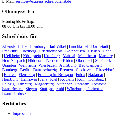
E-Mail:
service@express-schreibdienst.de
Öffnungszeiten
Montag bis Freitag:
08:00 Uhr bis 18:00 Uhr
Schreibbüro für
Altenstadt
|
Bad Homburg
|
Bad Vilbel
|
Bruchköbel
|
Darmstadt
|
Frankfurt
|
Friedberg
|
Friedrichsdorf
|
Gelnhausen
|
Gießen
|
Hanau
|
Kelkheim
|
Königstein
|
Kronberg
|
Maintal
|
Mannheim
|
Marburg
|
Neu-Anspach
|
Nidderau
|
Niederdorfelden
|
Oberursel
|
Schöneck
|
Usingen
|
Wehrheim
|
Wiesbaden
|
Augsburg
|
Bad Camberg
|
Bamberg
|
Berlin
|
Braunschweig
|
Bremen
|
Cuxhaven
|
Düsseldorf
|
Emden
|
Flensburg
|
Freiburg im Breisgau
|
Fulda
|
Hadamar
|
Hamburg
|
Hannover
|
Jena
|
Kiel
|
Koblenz
|
Köln
|
Konstanz
|
Leipzig
|
Limburg
|
Magdeburg
|
München
|
Potsdam
|
Rostock
|
Saarbrücken
|
Siegen
|
Stuttgart
|
Suhl
|
Würzburg
|
Dortmund
|
Bonn
|
Lübeck
Rechtliches
Impressum