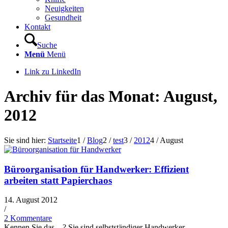
Neuigkeiten
Gesundheit
Kontakt
Suche
Menü
Menü
Link zu LinkedIn
Archiv für das Monat: August,
2012
Sie sind hier:
Startseite
1
/
Blog
2
/
test
3
/
2012
4
/
August
Büroorganisation für Handwerker: Effizient
arbeiten statt Papierchaos
14. August 2012
/
2 Kommentare
Kennen Sie das ...? Sie sind selbstständiger Handwerker,