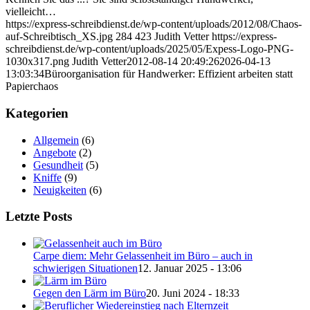
vielleicht…
https://express-schreibdienst.de/wp-content/uploads/2012/08/Chaos-
auf-Schreibtisch_XS.jpg
284
423
Judith Vetter
https://express-
schreibdienst.de/wp-content/uploads/2025/05/Expess-Logo-PNG-
1030x317.png
Judith Vetter
2012-08-14 20:49:26
2026-04-13
13:03:34
Büroorganisation für Handwerker: Effizient arbeiten statt
Papierchaos
Kategorien
Allgemein
(6)
Angebote
(2)
Gesundheit
(5)
Kniffe
(9)
Neuigkeiten
(6)
Letzte Posts
Carpe diem: Mehr Gelassenheit im Büro – auch in
schwierigen Situationen
12. Januar 2025 - 13:06
Gegen den Lärm im Büro
20. Juni 2024 - 18:33