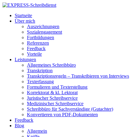
Startseite
Über mich
Auszeichnungen
Sozialengagement
Fortbildungen
Referenzen
Feedback
Vorteile
Leistungen
Allgemeines Schreibbüro
Transkription
Transkriptionsregeln – Transkribieren von Interviews
Texterfassung
Formulieren und Texterstellung
Korrektorat & kl. Lektorat
Juristischer Schreibservice
Medizinischer Schreibservice
Schreibbüro für Sachverständige (Gutachter)
Konvertieren von PDF-Dokumenten
Feedback
Blog
Allgemein
Kniffe